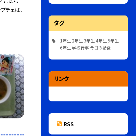
プ ごはん
ャプチェは、
タグ
1年生
2年生
3年生
4年生
5年生
6年生
学校行事
今日の給食
リンク
RSS