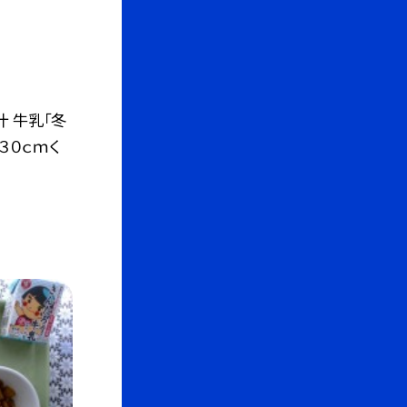
汁 牛乳「冬
３０ｃｍく