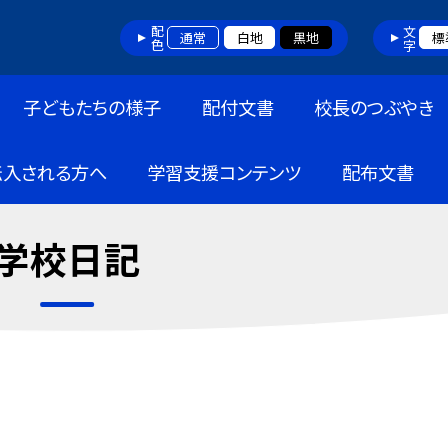
配色
文字
通常
白地
黒地
標
子どもたちの様子
配付文書
校長のつぶやき
転入される方へ
学習支援コンテンツ
配布文書
学校日記