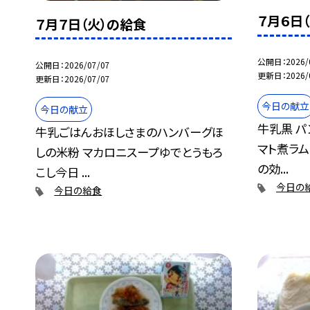
７月６日
７月７日（火）の給食
公開日
2026/
公開日
2026/07/07
更新日
2026/
更新日
2026/07/07
今日の献立
今日の献立
牛乳黒 パ
牛乳ごはんおほしさまのハンバーグほ
マト煮ラ
しの米粉 マカロニスープゆでとうもろ
の効...
こし今日 ...
今日の
今日の給食