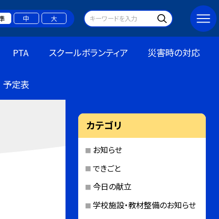
準
中
大
PTA
スクールボランティア
災害時の対応
予定表
カテゴリ
お知らせ
できごと
今日の献立
学校施設・教材整備のお知らせ