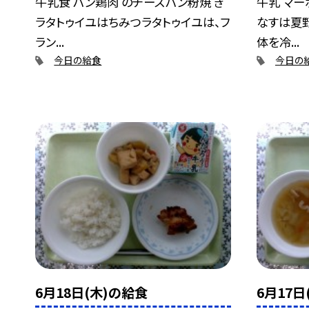
牛乳食 パン鶏肉 のチーズパン粉焼 き
牛乳 マー
ラタトゥイユはちみつラタトゥイユは、フ
なすは夏
ラン...
体を冷...
今日の給食
今日の
6月18日(木)の給食
6月17日