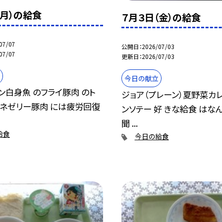
（月）の給食
７月３日（金）の給食
07/07
公開日
2026/07/03
07/07
更新日
2026/07/03
今日の献立
ン白身魚 のフライ豚肉 のト
ジョア（プレーン）夏野菜カ
ムネゼリー豚肉 には疲労回復
ンソテー 好 きな給食 はな
聞 ...
給食
今日の給食