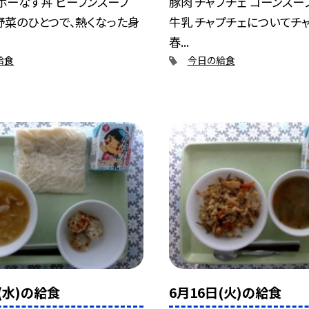
ボーなす丼 ビーフンスープ
豚肉 チャプチェ コーンスー
野菜のひとつで、熱くなった身
牛乳 チャプチェについてチ
春...
給食
今日の給食
(水)の給食
6月16日(火)の給食