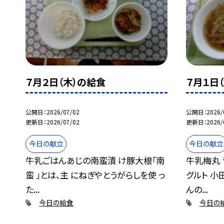
７月２日（木）の給食
７月１日
公開日
2026/07/02
公開日
2026/
更新日
2026/07/02
更新日
2026/
今日の献立
今日の献立
牛乳ごはんあじの南蛮漬 け豚大根「南
牛乳梅丸 
蛮 」とは、主 にねぎやとうがらしを使 っ
グルト 小
た...
んの...
今日の給食
今日の