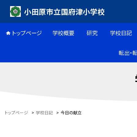
小田原市立国府津小学校
トップページ
学校概要
研究
学校日記
転出・
トップページ
>
学校日記
>
今日の献立