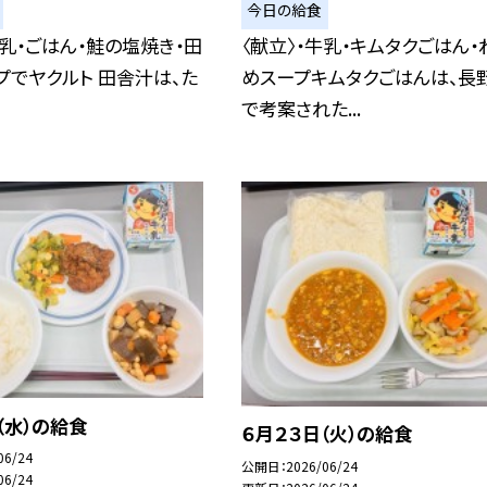
今日の給食
牛乳・ごはん・鮭の塩焼き・田
〈献立〉・牛乳・キムタクごはん・
プでヤクルト 田舎汁は、た
めスープキムタクごはんは、長
で考案された...
（水）の給食
６月２３日（火）の給食
06/24
公開日
2026/06/24
06/24