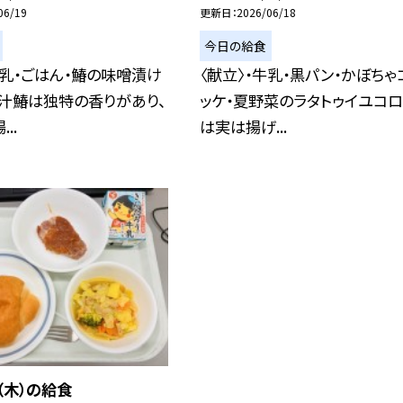
06/19
更新日
2026/06/18
今日の給食
牛乳・ごはん・鰆の味噌漬け
〈献立〉・牛乳・黒パン・かぼちゃ
汁鰆は独特の香りがあり、
ッケ・夏野菜のラタトゥイユコロ
..
は実は揚げ...
（木）の給食