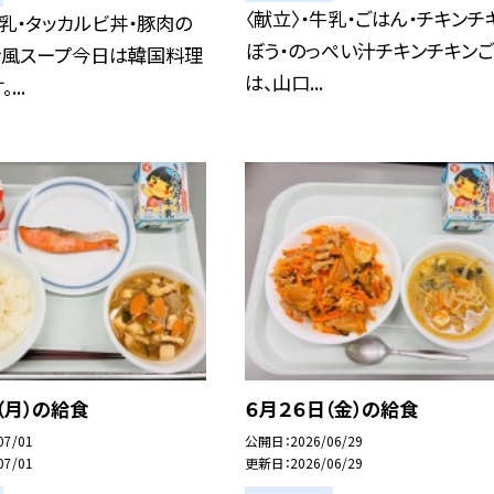
〈献立〉・牛乳・ごはん・チキンチ
牛乳・タッカルビ丼・豚肉の
ぼう・のっぺい汁チキンチキン
ン風スープ今日は韓国料理
は、山口...
...
（月）の給食
６月２６日（金）の給食
07/01
公開日
2026/06/29
07/01
更新日
2026/06/29