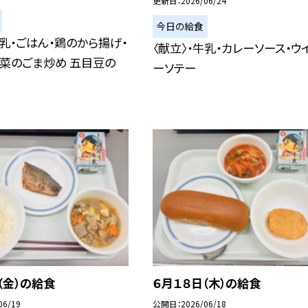
更新日
2026/06/24
今日の給食
牛乳・ごはん・鶏のから揚げ・
〈献立〉・牛乳・カレーソース・ウ
菜のごま炒め 五目豆の
ーソテー
（金）の給食
６月１８日（木）の給食
06/19
公開日
2026/06/18