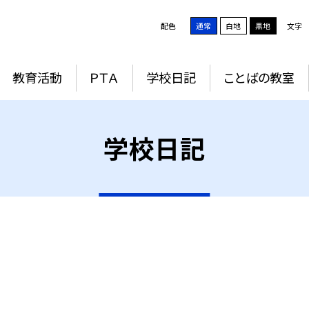
配色
通常
白地
黒地
文字
教育活動
ＰＴＡ
学校日記
ことばの教室
学校日記