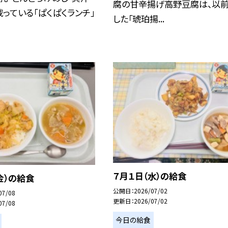
腐の甘辛揚げ高野豆腐は、以
っている「ぱくぱくランチ」
した「琥珀揚...
７月１日（水）の給食
金）の給食
公開日
2026/07/02
07/08
更新日
2026/07/02
07/08
今日の給食