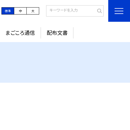
標準
中
大
まごころ通信
配布文書