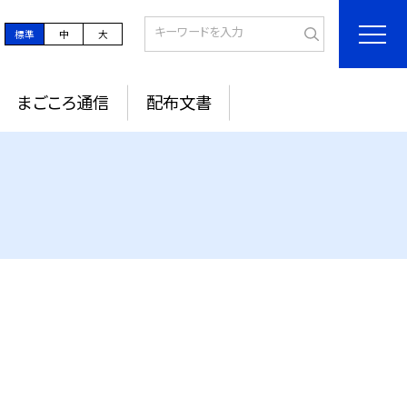
標準
中
大
まごころ通信
配布文書