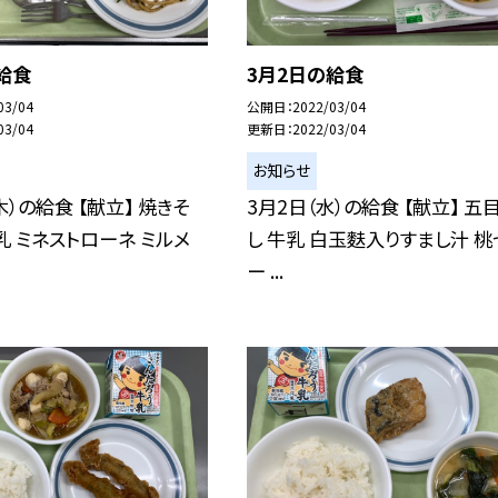
給食
3月2日の給食
03/04
公開日
2022/03/04
03/04
更新日
2022/03/04
お知らせ
木）の給食 【献立】 焼きそ
3月2日（水）の給食 【献立】 五
乳 ミネストローネ ミルメ
し 牛乳 白玉麩入りすまし汁 桃
ー ...