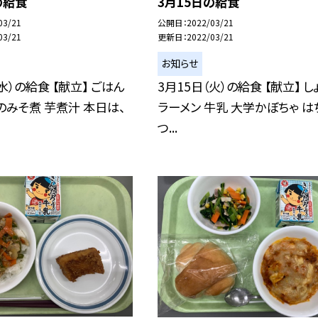
の給食
3月15日の給食
03/21
公開日
2022/03/21
03/21
更新日
2022/03/21
お知らせ
水）の給食 【献立】 ごはん
3月15日（火）の給食 【献立】 し
のみそ煮 芋煮汁 本日は、
ラーメン 牛乳 大学かぼちゃ は
つ...