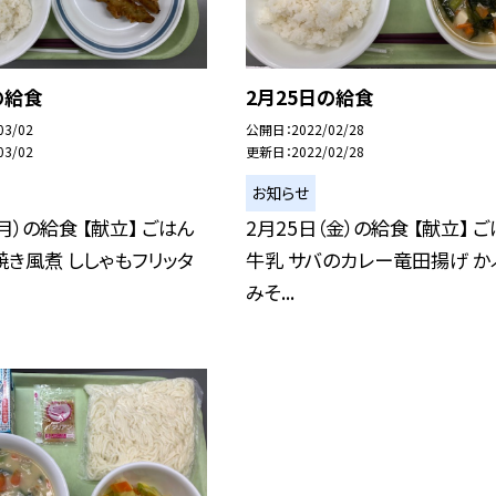
の給食
2月25日の給食
03/02
公開日
2022/02/28
03/02
更新日
2022/02/28
お知らせ
月）の給食 【献立】 ごはん
2月25日（金）の給食 【献立】 
焼き風煮 ししゃもフリッタ
牛乳 サバのカレー竜田揚げ か
みそ...