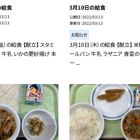
の給食
3月10日の給食
03/13
公開日
2022/03/13
03/13
更新日
2022/03/13
お知らせ
金）の給食 【献立】 スタミ
3月10日（木）の給食 【献立】 
 牛乳 いかの更紗揚げ 本
ールパン 牛乳 ラザニア 青菜の
ー ...