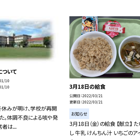
について
01/10
3月18日の給食
01/10
公開日
2022/03/21
更新日
2022/03/21
冬休みが明け、学校が再開
お知らせ
た。体調不良による咳や発
3月18日（金）の給食 【献立】 
者は...
し 牛乳 けんちん汁 いちごのア