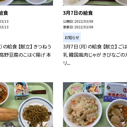
給食
3月7日の給食
03/13
公開日
2022/03/08
03/13
更新日
2022/03/08
お知らせ
火）の給食 【献立】 きつねう
3月7日（月）の給食 【献立】 ご
 高野豆腐のこはく揚げ 本
乳 韓国風肉じゃが きびなごの
リ...