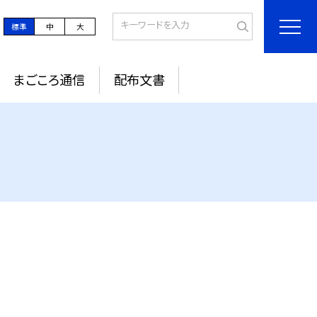
標準
中
大
まごころ通信
配布文書