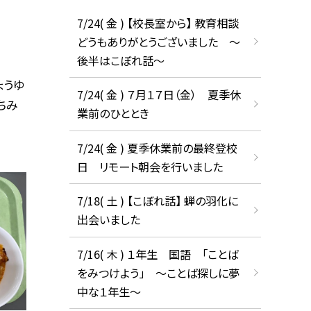
7/24( 金 ) 【校長室から】 教育相談
どうもありがとうございました ～
後半はこぼれ話～
ょうゆ
7/24( 金 ) ７月１７日（金） 夏季休
ちみ
業前のひととき
7/24( 金 ) 夏季休業前の最終登校
日 リモート朝会を行いました
7/18( 土 ) 【こぼれ話】 蝉の羽化に
出会いました
7/16( 木 ) １年生 国語 「ことば
をみつけよう」 ～ことば探しに夢
中な１年生～