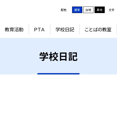
配色
通常
白地
黒地
文字
教育活動
ＰＴＡ
学校日記
ことばの教室
学校日記