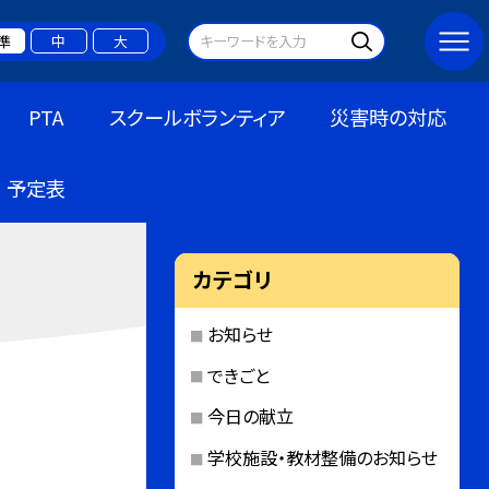
準
中
大
PTA
スクールボランティア
災害時の対応
予定表
カテゴリ
お知らせ
できごと
今日の献立
学校施設・教材整備のお知らせ