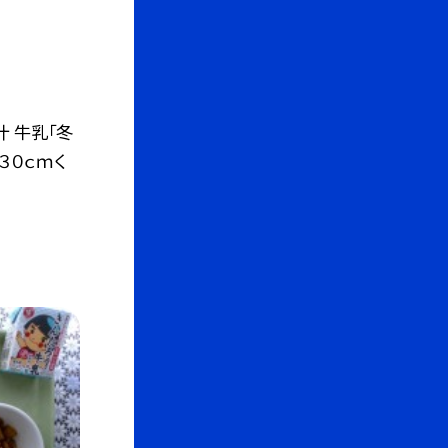
汁 牛乳「冬
３０ｃｍく