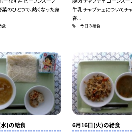
ボーなす丼 ビーフンスープ
豚肉 チャプチェ コーンスー
野菜のひとつで、熱くなった身
牛乳 チャプチェについてチ
春...
給食
今日の給食
(水)の給食
6月16日(火)の給食