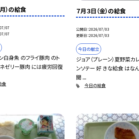
（月）の給食
７月３日（金）の給食
07/07
公開日
2026/07/03
07/07
更新日
2026/07/03
今日の献立
ン白身魚 のフライ豚肉 のト
ジョア（プレーン）夏野菜カ
ムネゼリー豚肉 には疲労回復
ンソテー 好 きな給食 はな
聞 ...
給食
今日の給食