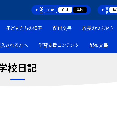
配色
文字
通常
白地
黒地
標
子どもたちの様子
配付文書
校長のつぶやき
転入される方へ
学習支援コンテンツ
配布文書
学校日記