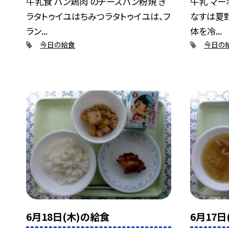
牛乳食 パン鶏肉 のチーズパン粉焼 き
牛乳 マー
ラタトゥイユはちみつラタトゥイユは、フ
なすは夏
ラン...
体を冷...
今日の給食
今日の
6月18日(木)の給食
6月17日