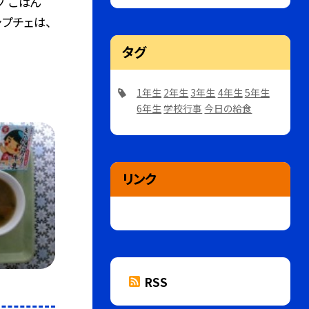
プ ごはん
ャプチェは、
タグ
1年生
2年生
3年生
4年生
5年生
6年生
学校行事
今日の給食
リンク
RSS