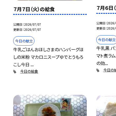
７月６日
７月７日（火）の給食
公開日
2026/
公開日
2026/07/07
更新日
2026/
更新日
2026/07/07
今日の献立
今日の献立
牛乳黒 パ
牛乳ごはんおほしさまのハンバーグほ
マト煮ラ
しの米粉 マカロニスープゆでとうもろ
の効...
こし今日 ...
今日の
今日の給食