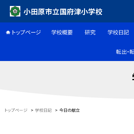
小田原市立国府津小学校
トップページ
学校概要
研究
学校日記
転出・
トップページ
>
学校日記
>
今日の献立