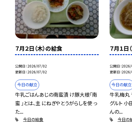
７月２日（木）の給食
７月１日
公開日
2026/07/02
公開日
2026/
更新日
2026/07/02
更新日
2026/
今日の献立
今日の献立
牛乳ごはんあじの南蛮漬 け豚大根「南
牛乳梅丸 
蛮 」とは、主 にねぎやとうがらしを使 っ
グルト 小
た...
んの...
今日の給食
今日の