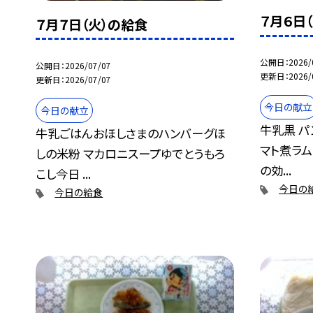
７月６日
７月７日（火）の給食
公開日
2026/
公開日
2026/07/07
更新日
2026/
更新日
2026/07/07
今日の献立
今日の献立
牛乳黒 パ
牛乳ごはんおほしさまのハンバーグほ
マト煮ラ
しの米粉 マカロニスープゆでとうもろ
の効...
こし今日 ...
今日の
今日の給食