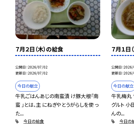
７月２日（木）の給食
７月１日
公開日
2026/07/02
公開日
2026/
更新日
2026/07/02
更新日
2026/
今日の献立
今日の献立
牛乳ごはんあじの南蛮漬 け豚大根「南
牛乳梅丸 
蛮 」とは、主 にねぎやとうがらしを使 っ
グルト 小
た...
んの...
今日の給食
今日の