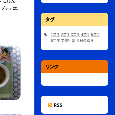
プ ごはん
ャプチェは、
タグ
1年生
2年生
3年生
4年生
5年生
6年生
学校行事
今日の給食
リンク
RSS