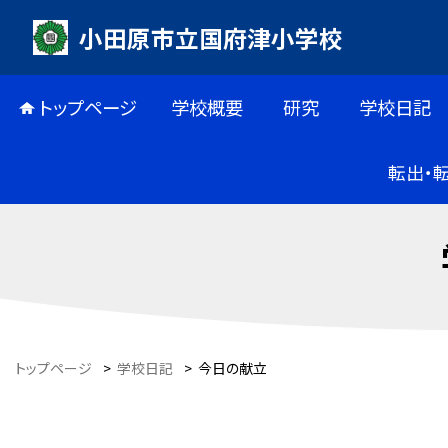
小田原市立国府津小学校
トップページ
学校概要
研究
学校日記
転出・
トップページ
>
学校日記
>
今日の献立