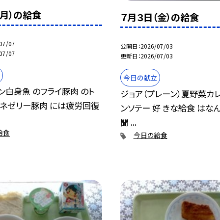
（月）の給食
７月３日（金）の給食
07/07
公開日
2026/07/03
07/07
更新日
2026/07/03
今日の献立
ン白身魚 のフライ豚肉 のト
ジョア（プレーン）夏野菜カ
ムネゼリー豚肉 には疲労回復
ンソテー 好 きな給食 はな
聞 ...
給食
今日の給食