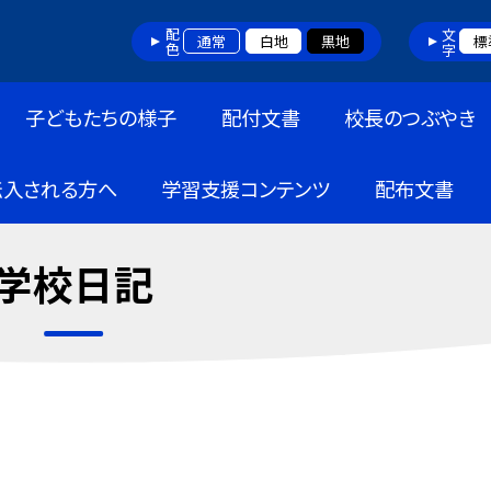
配色
文字
通常
白地
黒地
標
子どもたちの様子
配付文書
校長のつぶやき
転入される方へ
学習支援コンテンツ
配布文書
学校日記