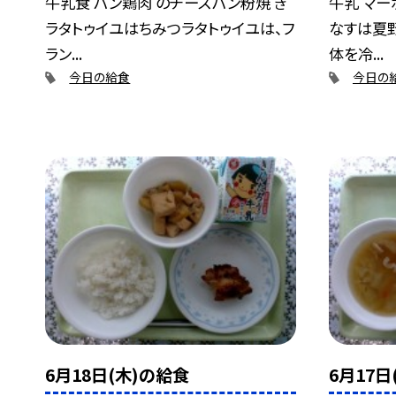
牛乳食 パン鶏肉 のチーズパン粉焼 き
牛乳 マー
ラタトゥイユはちみつラタトゥイユは、フ
なすは夏
ラン...
体を冷...
今日の給食
今日の
6月18日(木)の給食
6月17日