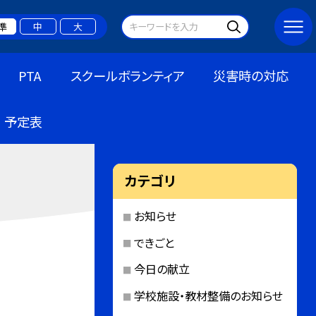
準
中
大
PTA
スクールボランティア
災害時の対応
予定表
カテゴリ
お知らせ
できごと
今日の献立
学校施設・教材整備のお知らせ