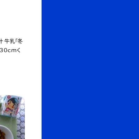
汁 牛乳「冬
３０ｃｍく