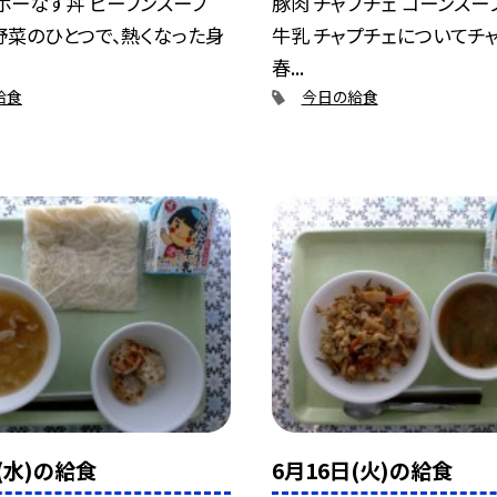
ボーなす丼 ビーフンスープ
豚肉 チャプチェ コーンスー
野菜のひとつで、熱くなった身
牛乳 チャプチェについてチ
春...
給食
今日の給食
(水)の給食
6月16日(火)の給食