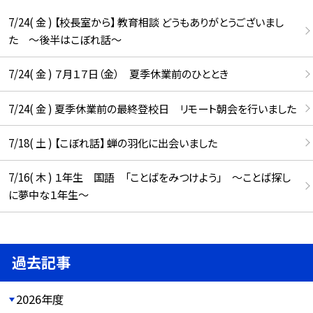
7/24( 金 ) 【校長室から】 教育相談 どうもありがとうございまし
た ～後半はこぼれ話～
7/24( 金 ) ７月１７日（金） 夏季休業前のひととき
7/24( 金 ) 夏季休業前の最終登校日 リモート朝会を行いました
7/18( 土 ) 【こぼれ話】 蝉の羽化に出会いました
7/16( 木 ) １年生 国語 「ことばをみつけよう」 ～ことば探し
に夢中な１年生～
過去記事
2026年度