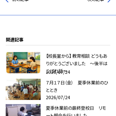
関連記事
【校長室から】 教育相談 どうもあ
りがとうございました ～後半は
こぼれ話～
2026/07/24
７月１７日（金） 夏季休業前のひ
ととき
2026/07/24
夏季休業前の最終登校日 リモ
ート朝会を行いました