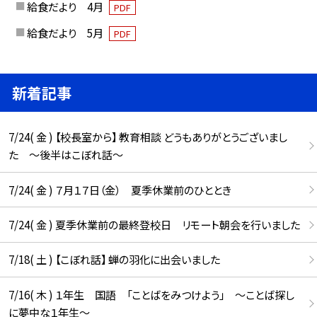
給食だより 4月
PDF
給食だより 5月
PDF
新着記事
7/24( 金 ) 【校長室から】 教育相談 どうもありがとうございまし
た ～後半はこぼれ話～
7/24( 金 ) ７月１７日（金） 夏季休業前のひととき
7/24( 金 ) 夏季休業前の最終登校日 リモート朝会を行いました
7/18( 土 ) 【こぼれ話】 蝉の羽化に出会いました
7/16( 木 ) １年生 国語 「ことばをみつけよう」 ～ことば探し
に夢中な１年生～