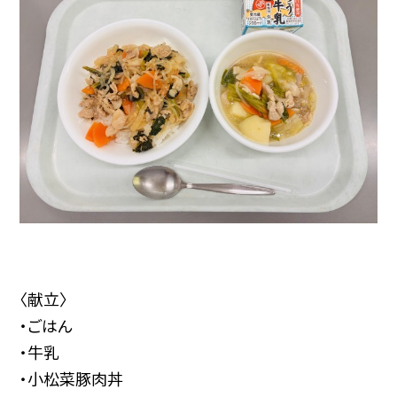
〈献立〉
・ごはん
・牛乳
・小松菜豚肉丼