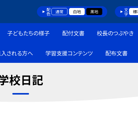
配色
文字
通常
白地
黒地
標
子どもたちの様子
配付文書
校長のつぶやき
転入される方へ
学習支援コンテンツ
配布文書
学校日記