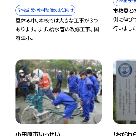
学校施設・
市教委と
学校施設・教材整備のお知らせ
側に伸び
夏休み中、本校では大きな工事が３つ
行いました。
あります。 まず、給水管の改修工事。 国
府津小...
小田原市いっせい
「おだわ