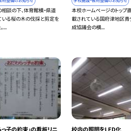
教材整備のお知らせ
学校施設・教材整備のお知らせ
の相談の下、体育館横・県道
本校ホームページのトップ
ている桜の木の伐採と剪定を
載されている国府津地区青
...
成協議会の横...
らっ子の約束」の看板リニ
校内の照明をLED化