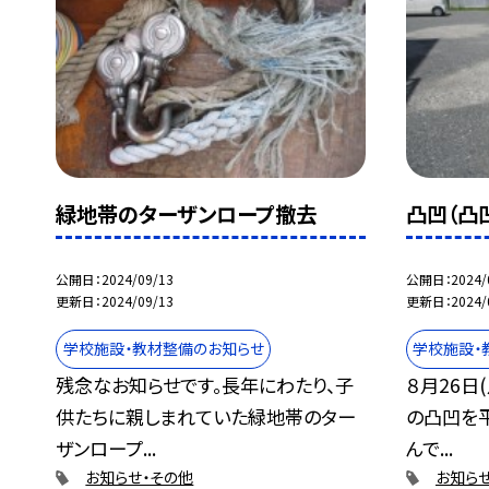
緑地帯のターザンロープ撤去
凸凹（凸
公開日
2024/09/13
公開日
2024/
更新日
2024/09/13
更新日
2024/
学校施設・教材整備のお知らせ
学校施設・
残念なお知らせです。長年にわたり、子
８月26日
供たちに親しまれていた緑地帯のター
の凸凹を
ザンロープ...
んで...
お知らせ・その他
お知ら