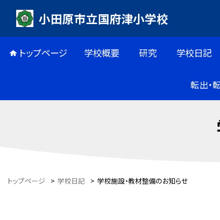
小田原市立国府津小学校
トップページ
学校概要
研究
学校日記
転出・
トップページ
>
学校日記
>
学校施設・教材整備のお知らせ