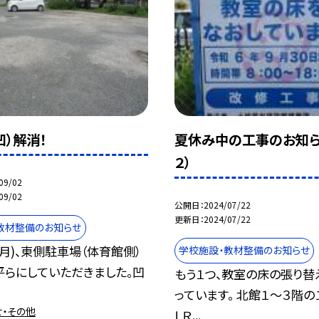
凹）解消！
夏休み中の工事のお知ら
２）
09/02
09/02
公開日
2024/07/22
更新日
2024/07/22
教材整備のお知らせ
(月)、東側駐車場（体育館側）
学校施設・教材整備のお知らせ
平らにしていただきました。凹
もう１つ、教室の床の張り替
っています。 北館１〜３階の
せ・その他
ＬＲ...