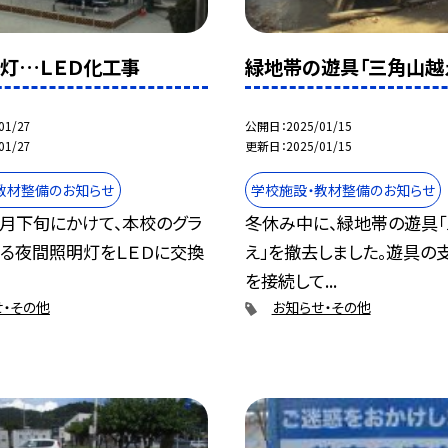
灯…ＬＥＤ化工事
緑地帯の遊具「三角山越
01/27
公開日
2025/01/15
01/27
更新日
2025/01/15
教材整備のお知らせ
学校施設・教材整備のお知らせ
３月下旬にかけて、本校のグラ
冬休み中に、緑地帯の遊具
ある夜間照明灯をＬＥＤに交換
え」を撤去しました。遊具の
を接続して...
せ・その他
お知らせ・その他