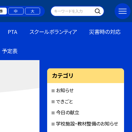
準
中
大
PTA
スクールボランティア
災害時の対応
予定表
カテゴリ
お知らせ
できごと
今日の献立
学校施設・教材整備のお知らせ