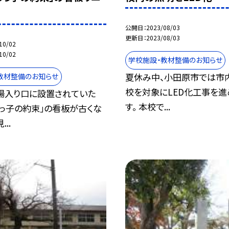
公開日
2023/08/03
更新日
2023/08/03
10/02
10/02
学校施設・教材整備のお知らせ
夏休み中、小田原市では市
教材整備のお知らせ
校を対象にLED化工事を進
場入り口に設置されていた
す。 本校で...
らっ子の約束」の看板が古くな
..