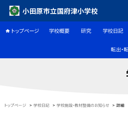
小田原市立国府津小学校
トップページ
学校概要
研究
学校日記
転出・
トップページ
>
学校日記
>
学校施設・教材整備のお知らせ
>
詳細