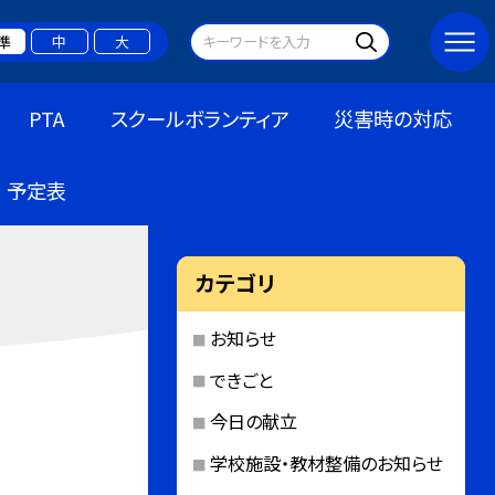
準
中
大
PTA
スクールボランティア
災害時の対応
予定表
カテゴリ
お知らせ
できごと
今日の献立
学校施設・教材整備のお知らせ