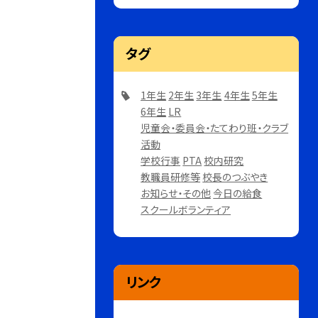
タグ
1年生
2年生
3年生
4年生
5年生
6年生
LR
児童会・委員会・たてわり班・クラブ
活動
学校行事
PTA
校内研究
教職員研修等
校長のつぶやき
お知らせ・その他
今日の給食
スクールボランティア
リンク