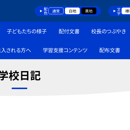
配色
文字
通常
白地
黒地
標
子どもたちの様子
配付文書
校長のつぶやき
転入される方へ
学習支援コンテンツ
配布文書
学校日記