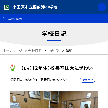
小田原市立国府津小学校
学校日記メニュー
学校日記
トップページ
>
学校日記
>
できごと
>
詳細
【LR】【２年生】校長室は大にぎわい
公開日
2026/04/24
更新日
2026/04/24
できごと