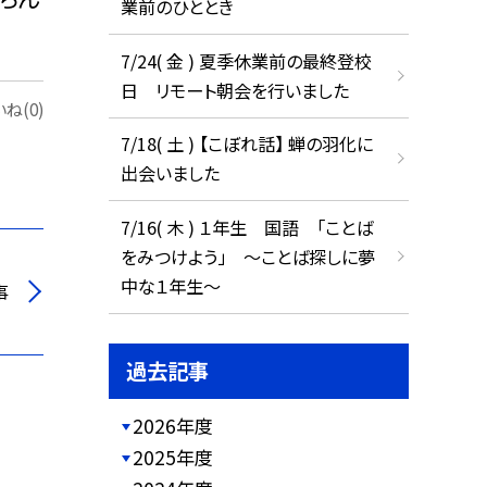
業前のひととき
7/24( 金 ) 夏季休業前の最終登校
日 リモート朝会を行いました
ね(0)
7/18( 土 ) 【こぼれ話】 蝉の羽化に
出会いました
7/16( 木 ) １年生 国語 「ことば
をみつけよう」 ～ことば探しに夢
中な１年生～
事
過去記事
2026年度
2025年度