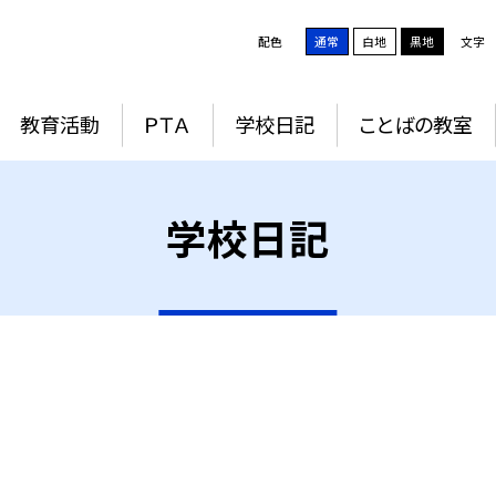
配色
通常
白地
黒地
文字
教育活動
ＰＴＡ
学校日記
ことばの教室
学校日記