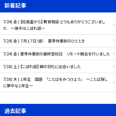
新着記事
7/24( 金 ) 【校長室から】 教育相談 どうもありがとうございまし
た ～後半はこぼれ話～
7/24( 金 ) ７月１７日（金） 夏季休業前のひととき
7/24( 金 ) 夏季休業前の最終登校日 リモート朝会を行いました
7/18( 土 ) 【こぼれ話】 蝉の羽化に出会いました
7/16( 木 ) １年生 国語 「ことばをみつけよう」 ～ことば探し
に夢中な１年生～
過去記事