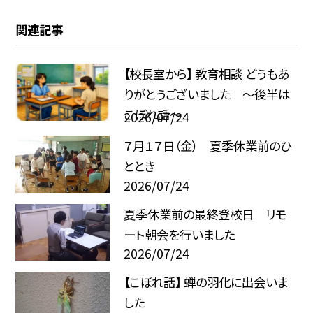
関連記事
【校長室から】 教育相談 どうもあ
りがとうございました ～後半は
こぼれ話～
2026/07/24
７月１７日（金） 夏季休業前のひ
ととき
2026/07/24
夏季休業前の最終登校日 リモ
ート朝会を行いました
2026/07/24
【こぼれ話】 蝉の羽化に出会いま
した