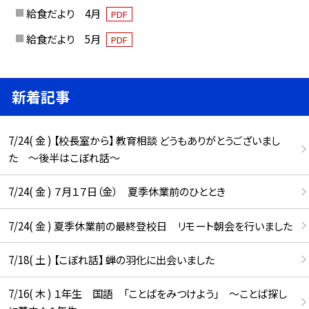
給食だより 4月
PDF
給食だより 5月
PDF
新着記事
7/24( 金 ) 【校長室から】 教育相談 どうもありがとうございまし
た ～後半はこぼれ話～
7/24( 金 ) ７月１７日（金） 夏季休業前のひととき
7/24( 金 ) 夏季休業前の最終登校日 リモート朝会を行いました
7/18( 土 ) 【こぼれ話】 蝉の羽化に出会いました
7/16( 木 ) １年生 国語 「ことばをみつけよう」 ～ことば探し