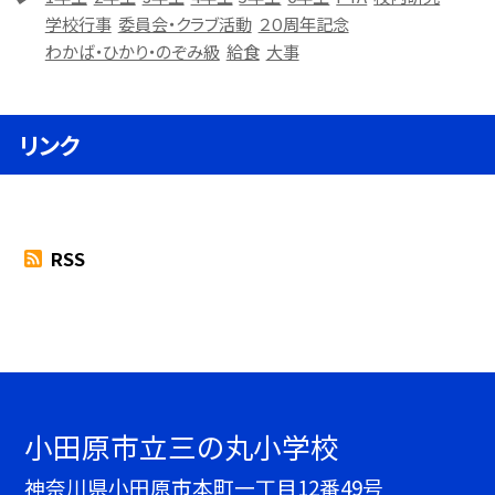
学校行事
委員会・クラブ活動
２０周年記念
わかば・ひかり・のぞみ級
給食
大事
リンク
RSS
小田原市立三の丸小学校
神奈川県小田原市本町一丁目12番49号