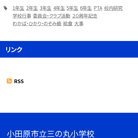
1年生
2年生
3年生
4年生
5年生
6年生
PTA
校内研究
学校行事
委員会・クラブ活動
２０周年記念
わかば・ひかり・のぞみ級
給食
大事
リンク
RSS
小田原市立三の丸小学校