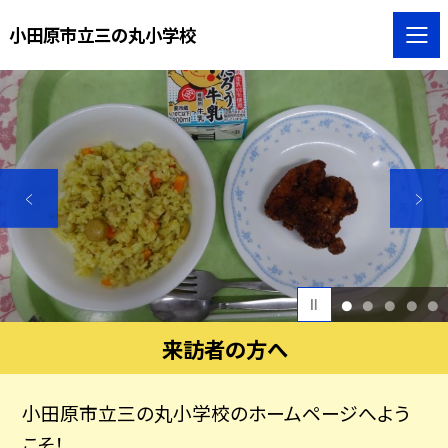
小田原市立三の丸小学校
1
2
3
4
5
来訪者の方へ
小田原市立三の丸小学校のホームページへよう
こそ！