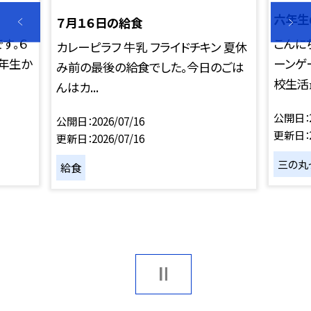
六年生
７月１６日の給食
す。６
こんに
カレーピラフ 牛乳 フライドチキン 夏休
１年生か
ーンゲ
み前の最後の給食でした。今日のごは
校生活最
んはカ...
公開日
公開日
2026/07/16
更新日
更新日
2026/07/16
三の丸
給食