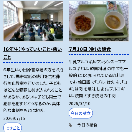
【６年生】やっていいこと・悪い
７月10日（金）の給食
こと
牛乳プルコギ丼ワンタンスーププ
ルコギとは、韓国料理 の中 でも一
６年生は小田原警察署の方をお招
般的 によく知 られている肉料理
きして、携帯電話の使用を含む非
です。韓国語 で「プル」は火 を、「コ
行防止教室を行いました。子ども
ギ」は肉 を意味 します。プルコギ
はどんな犯罪に巻き込まれること
は、焼肉 とすき焼 きの中間 ...
があるか、あるいは子ども同士で
2026/07/10
犯罪を犯すとどうなるのか、具体
的な事例をもとにお話...
今日の献立
2026/07/15
今日の給食
できごと