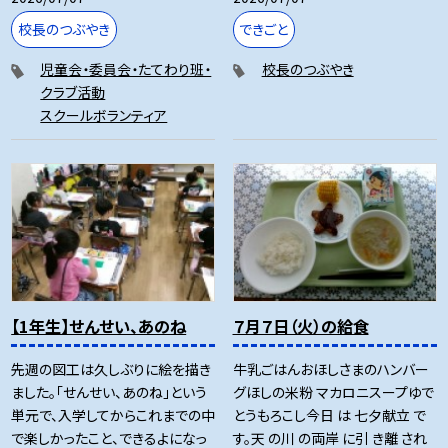
校長のつぶやき
できごと
児童会・委員会・たてわり班・
校長のつぶやき
クラブ活動
スクールボランティア
【1年生】せんせい、あのね
７月７日（火）の給食
先週の図工は久しぶりに絵を描き
牛乳ごはんおほしさまのハンバー
ました。「せんせい、あのね」という
グほしの米粉 マカロニスープゆで
単元で、入学してからこれまでの中
とうもろこし今日 は 七夕献立 で
で楽しかったこと、できるよになっ
す。天 の川 の両岸 に引 き離 され