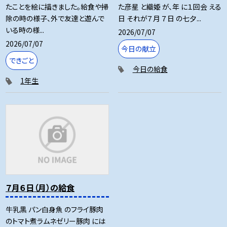
たことを絵に描きました。給食や掃
た彦星 と織姫 が、年 に１回会 える
除の時の様子、外で友達と遊んで
日 それが７月 ７日 の七夕...
いる時の様...
2026/07/07
2026/07/07
今日の献立
できごと
今日の給食
1年生
７月６日（月）の給食
牛乳黒 パン白身魚 のフライ豚肉
のトマト煮ラムネゼリー豚肉 には