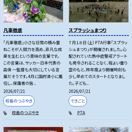
凡事徹底
スプラッシュまつり
「凡事徹底」小さな日常の積み重
７月１８日（土）PTA行事「スプラッ
ねこそが人間力を高め、非凡な成
シュまつり」が開催されました。心
果を生むという意味の言葉です。
配されていた熱中症警戒アラート
この言葉は、サッカー日本代表の
も発令されることなく、程よい曇り
森保 一監督も大切にしている言
空のもと、昨年度より開催時刻も
葉だそうです。4月に国府津小に着
少し早めてのスタートとなりまし
任し、保護者の皆...
た。子ども...
2026/07/21
2026/07/21
校長のつぶやき
できごと
校長のつぶやき
PTA