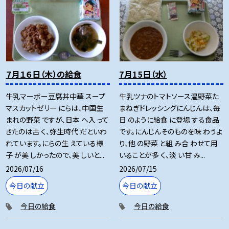
７月１６日（木）の給食
7月15日（水）
牛乳マーボー豆腐丼中華 スープ
牛乳ツナのトマトソース温野菜た
マスカットゼリー にらは、中国生
まねぎドレッシングにんじんは、毎
まれの野菜 ですが、日本 へ入 って
日 のように給食 に登場 する食品
きたのは古 く、弥生時代 だといわ
です。にんじんそのものを味 わうよ
れています。にらの生 えている様
り、他 の野菜 と組 み合 わせて用
子 が美 しかったので、美 しいと...
いることが多 く、淡 い甘 み...
2026/07/16
2026/07/15
今日の献立
今日の献立
今日の給食
今日の給食