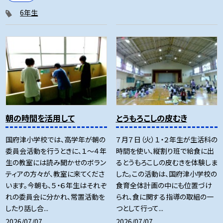
6年生
朝の時間を活用して
とうもろこしの皮むき
国府津小学校では、高学年が朝の
７月７日（火）１・２年生が生活科の
委員会活動を行うときに、１〜４年
時間を使い、縦割り班で給食に出
生の教室には読み聞かせのボラン
るとうもろこしの皮むきを体験しま
ティアの方々が、教室に来てくださ
した。この活動は、国府津小学校の
います。今朝も、５・６年生はそれぞ
食育全体計画の中にも位置づけ
れの委員会に分かれ、常置活動を
られ、食に関する指導の取組の一
したり話し合...
つとして行って...
2026/07/07
2026/07/07