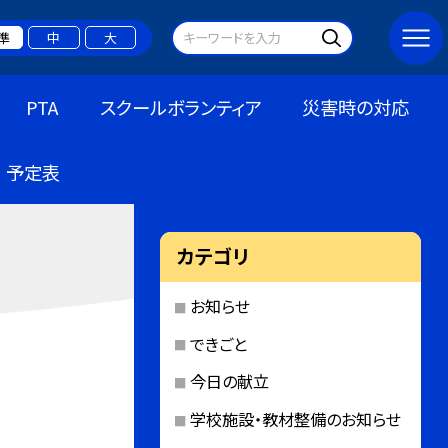
準
中
大
PTA
スクールボランティア
災害時の対応
予定表
カテゴリ
お知らせ
できごと
今日の献立
学校施設・教材整備のお知らせ