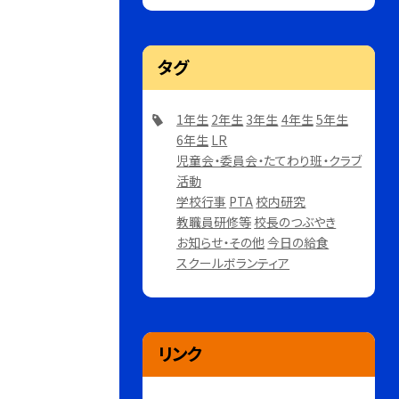
タグ
1年生
2年生
3年生
4年生
5年生
6年生
LR
児童会・委員会・たてわり班・クラブ
活動
学校行事
PTA
校内研究
教職員研修等
校長のつぶやき
お知らせ・その他
今日の給食
スクールボランティア
リンク