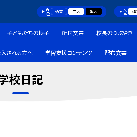
配色
文字
通常
白地
黒地
標
子どもたちの様子
配付文書
校長のつぶやき
転入される方へ
学習支援コンテンツ
配布文書
学校日記