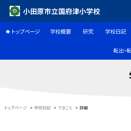
小田原市立国府津小学校
トップページ
学校概要
研究
学校日記
転出・
トップページ
>
学校日記
>
できごと
>
詳細