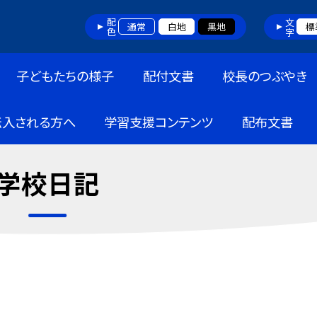
配色
文字
通常
白地
黒地
標
子どもたちの様子
配付文書
校長のつぶやき
転入される方へ
学習支援コンテンツ
配布文書
学校日記