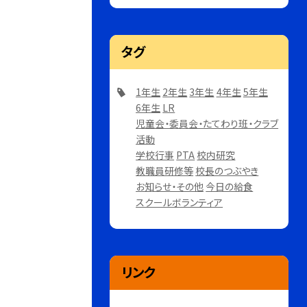
タグ
1年生
2年生
3年生
4年生
5年生
6年生
LR
児童会・委員会・たてわり班・クラブ
活動
学校行事
PTA
校内研究
教職員研修等
校長のつぶやき
お知らせ・その他
今日の給食
スクールボランティア
リンク