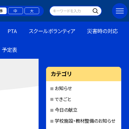
準
中
大
PTA
スクールボランティア
災害時の対応
予定表
カテゴリ
お知らせ
できごと
今日の献立
学校施設・教材整備のお知らせ