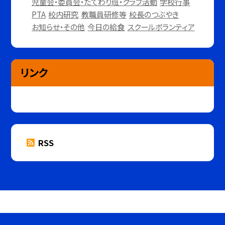
児童会・委員会・たてわり班・クラブ活動
学校行事
PTA
校内研究
教職員研修等
校長のつぶやき
お知らせ・その他
今日の給食
スクールボランティア
リンク
RSS