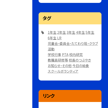
タグ
1年生
2年生
3年生
4年生
5年生
6年生
LR
児童会・委員会・たてわり班・クラブ
活動
学校行事
PTA
校内研究
教職員研修等
校長のつぶやき
お知らせ・その他
今日の給食
スクールボランティア
リンク