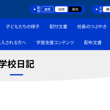
配色
文字
通常
白地
黒地
標
子どもたちの様子
配付文書
校長のつぶやき
転入される方へ
学習支援コンテンツ
配布文書
学校日記