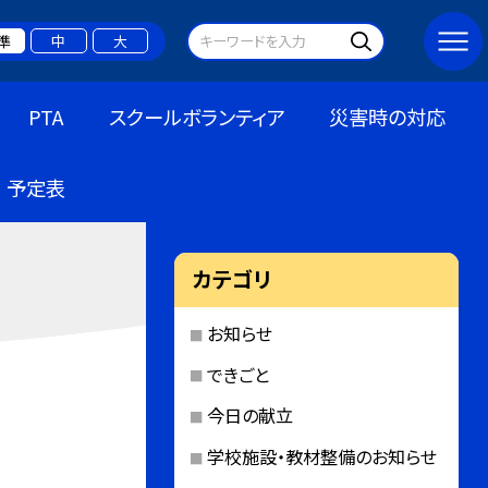
準
中
大
PTA
スクールボランティア
災害時の対応
予定表
カテゴリ
お知らせ
できごと
今日の献立
学校施設・教材整備のお知らせ