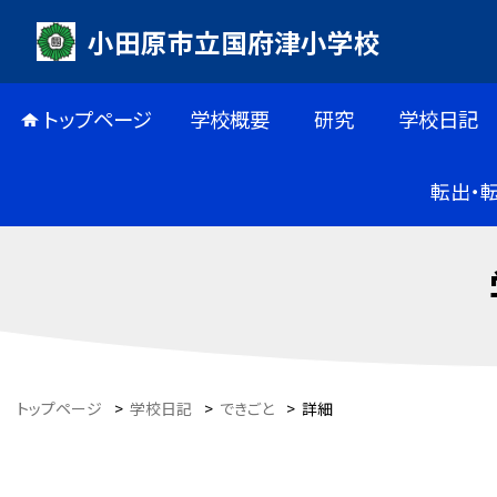
小田原市立国府津小学校
トップページ
学校概要
研究
学校日記
転出・
トップページ
>
学校日記
>
できごと
>
詳細