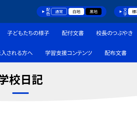
配色
文字
通常
白地
黒地
標
子どもたちの様子
配付文書
校長のつぶやき
転入される方へ
学習支援コンテンツ
配布文書
学校日記