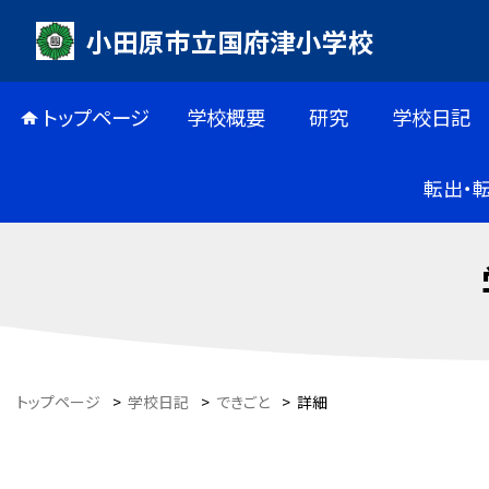
小田原市立国府津小学校
トップページ
学校概要
研究
学校日記
転出・
トップページ
>
学校日記
>
できごと
>
詳細