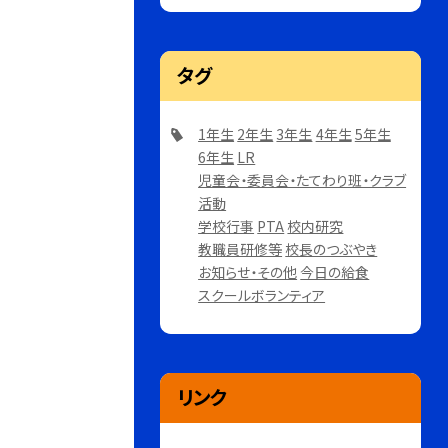
タグ
1年生
2年生
3年生
4年生
5年生
6年生
LR
児童会・委員会・たてわり班・クラブ
活動
学校行事
PTA
校内研究
教職員研修等
校長のつぶやき
お知らせ・その他
今日の給食
スクールボランティア
リンク