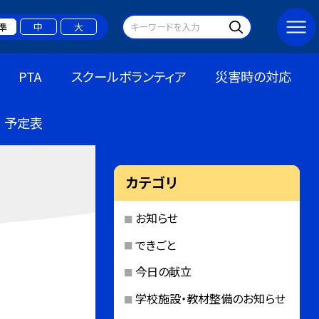
準
中
大
PTA
スクールボランティア
災害時の対応
予定表
カテゴリ
お知らせ
できごと
今日の献立
学校施設・教材整備のお知らせ