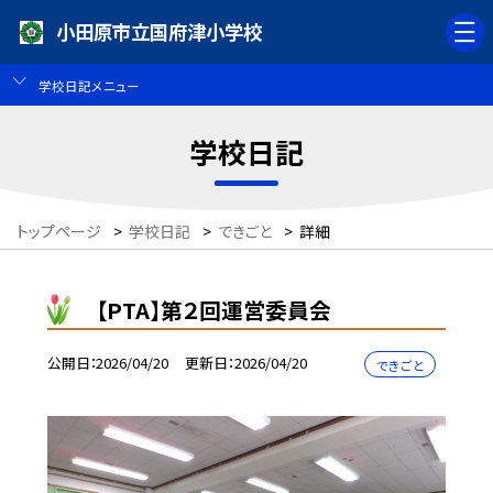
小田原市立国府津小学校
学校日記メニュー
学校日記
トップページ
>
学校日記
>
できごと
>
詳細
【PTA】第２回運営委員会
公開日
2026/04/20
更新日
2026/04/20
できごと