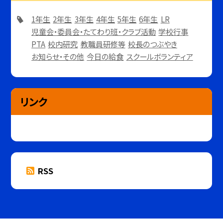
1年生
2年生
3年生
4年生
5年生
6年生
LR
児童会・委員会・たてわり班・クラブ活動
学校行事
PTA
校内研究
教職員研修等
校長のつぶやき
お知らせ・その他
今日の給食
スクールボランティア
リンク
RSS