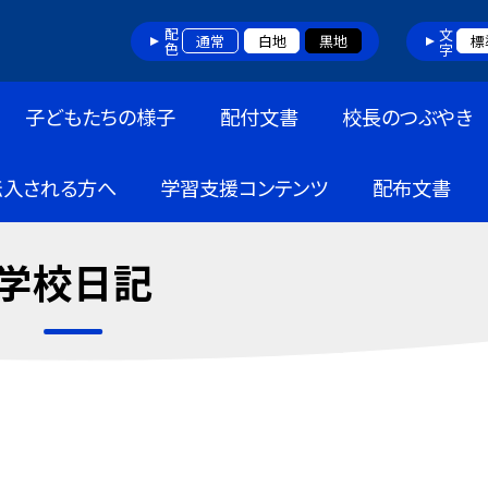
配色
文字
通常
白地
黒地
標
子どもたちの様子
配付文書
校長のつぶやき
転入される方へ
学習支援コンテンツ
配布文書
学校日記