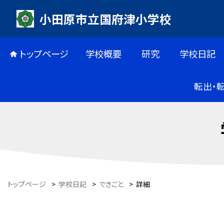
小田原市立国府津小学校
トップページ
学校概要
研究
学校日記
転出・
トップページ
>
学校日記
>
できごと
>
詳細