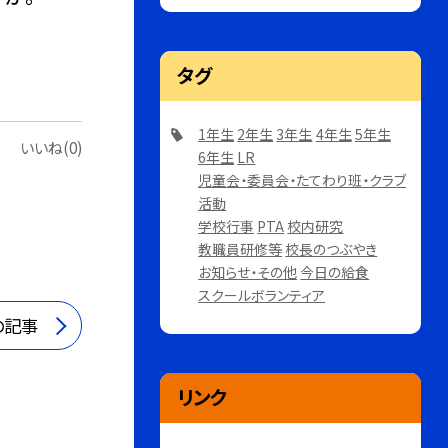
タグ
1年生
2年生
3年生
4年生
5年生
いいね(0)
6年生
LR
児童会・委員会・たてわり班・クラブ
活動
学校行事
PTA
校内研究
教職員研修等
校長のつぶやき
お知らせ・その他
今日の給食
スクールボランティア
の記事
リンク