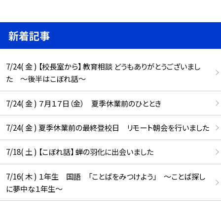
新着記事
7/24( 金 ) 【校長室から】 教育相談 どうもありがとうございまし
た ～後半はこぼれ話～
7/24( 金 ) ７月１７日（金） 夏季休業前のひととき
7/24( 金 ) 夏季休業前の最終登校日 リモート朝会を行いました
7/18( 土 ) 【こぼれ話】 蝉の羽化に出会いました
7/16( 木 ) １年生 国語 「ことばをみつけよう」 ～ことば探し
に夢中な１年生～