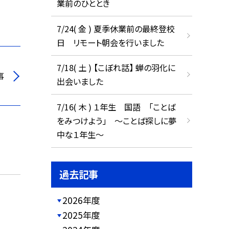
業前のひととき
7/24( 金 ) 夏季休業前の最終登校
日 リモート朝会を行いました
7/18( 土 ) 【こぼれ話】 蝉の羽化に
事
出会いました
7/16( 木 ) １年生 国語 「ことば
をみつけよう」 ～ことば探しに夢
中な１年生～
過去記事
2026年度
2025年度