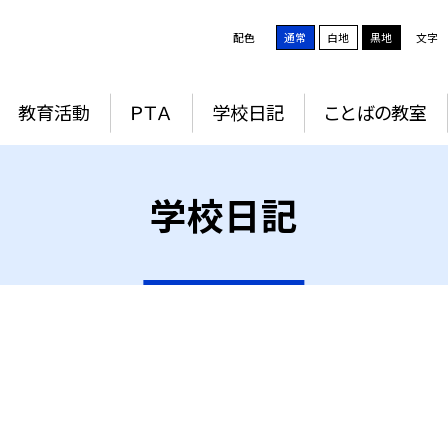
配色
通常
白地
黒地
文字
教育活動
ＰＴＡ
学校日記
ことばの教室
学校日記