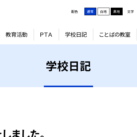
配色
通常
白地
黒地
文字
教育活動
ＰＴＡ
学校日記
ことばの教室
学校日記
しました。