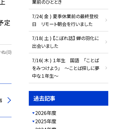
上
業前のひととき
7/24( 金 ) 夏季休業前の最終登校
予定
日 リモート朝会を行いました
7/18( 土 ) 【こぼれ話】 蝉の羽化に
出会いました
ね(0)
7/16( 木 ) １年生 国語 「ことば
をみつけよう」 ～ことば探しに夢
中な１年生～
過去記事
事
2026年度
2025年度