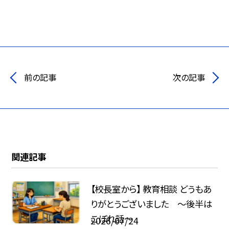
前の記事
次の記事
関連記事
【校長室から】 教育相談 どうもあ
りがとうございました ～後半は
こぼれ話～
2026/07/24