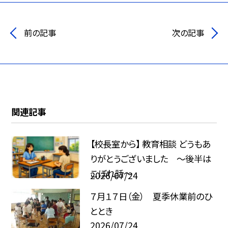
前の記事
次の記事
関連記事
【校長室から】 教育相談 どうもあ
りがとうございました ～後半は
こぼれ話～
2026/07/24
７月１７日（金） 夏季休業前のひ
ととき
2026/07/24