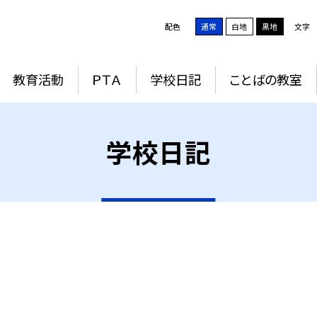
配色
通常
白地
黒地
文字
教育活動
ＰＴＡ
学校日記
ことばの教室
学校日記