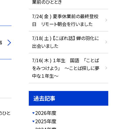
業前のひととき
7/24( 金 ) 夏季休業前の最終登校
日 リモート朝会を行いました
7/18( 土 ) 【こぼれ話】 蝉の羽化に
事
出会いました
7/16( 木 ) １年生 国語 「ことば
をみつけよう」 ～ことば探しに夢
中な１年生～
過去記事
2026年度
のひと
2025年度