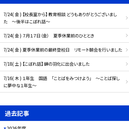
7/24( 金 ) 【校長室から】 教育相談 どうもありがとうございまし
た ～後半はこぼれ話～
7/24( 金 ) ７月１７日（金） 夏季休業前のひととき
7/24( 金 ) 夏季休業前の最終登校日 リモート朝会を行いました
7/18( 土 ) 【こぼれ話】 蝉の羽化に出会いました
7/16( 木 ) １年生 国語 「ことばをみつけよう」 ～ことば探し
に夢中な１年生～
過去記事
2026年度