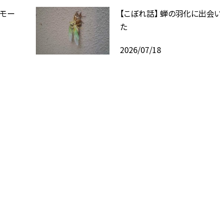
モー
【こぼれ話】 蝉の羽化に出会
た
2026/07/18