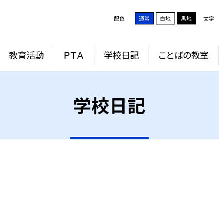
配色
通常
白地
黒地
文字
教育活動
ＰＴＡ
学校日記
ことばの教室
学校日記