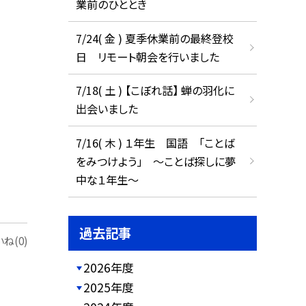
業前のひととき
7/24( 金 ) 夏季休業前の最終登校
日 リモート朝会を行いました
7/18( 土 ) 【こぼれ話】 蝉の羽化に
出会いました
7/16( 木 ) １年生 国語 「ことば
をみつけよう」 ～ことば探しに夢
中な１年生～
過去記事
ね(0)
2026年度
2025年度