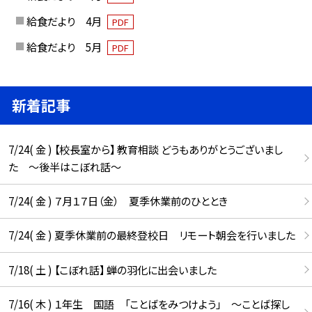
給食だより 4月
PDF
給食だより 5月
PDF
新着記事
7/24( 金 ) 【校長室から】 教育相談 どうもありがとうございまし
た ～後半はこぼれ話～
7/24( 金 ) ７月１７日（金） 夏季休業前のひととき
7/24( 金 ) 夏季休業前の最終登校日 リモート朝会を行いました
7/18( 土 ) 【こぼれ話】 蝉の羽化に出会いました
7/16( 木 ) １年生 国語 「ことばをみつけよう」 ～ことば探し