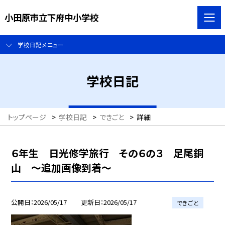
小田原市立下府中小学校
学校日記メニュー
学校日記
トップページ
>
学校日記
>
できごと
>
詳細
６年生 日光修学旅行 その６の３ 足尾銅
山 ～追加画像到着～
公開日
2026/05/17
更新日
2026/05/17
できごと