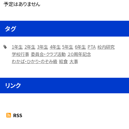
予定はありません
タグ
1年生
2年生
3年生
4年生
5年生
6年生
PTA
校内研究
学校行事
委員会・クラブ活動
２０周年記念
わかば・ひかり・のぞみ級
給食
大事
リンク
RSS