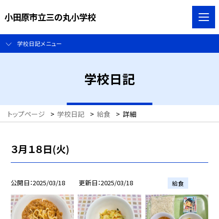
小田原市立三の丸小学校
学校日記メニュー
学校日記
トップページ
>
学校日記
>
給食
>
詳細
３月１８日(火)
公開日
2025/03/18
更新日
2025/03/18
給食