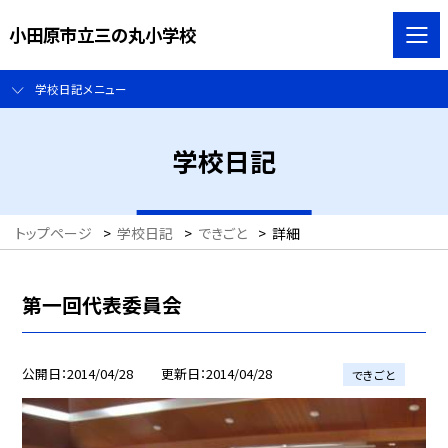
小田原市立三の丸小学校
学校日記メニュー
学校日記
トップページ
>
学校日記
>
できごと
>
詳細
第一回代表委員会
公開日
2014/04/28
更新日
2014/04/28
できごと