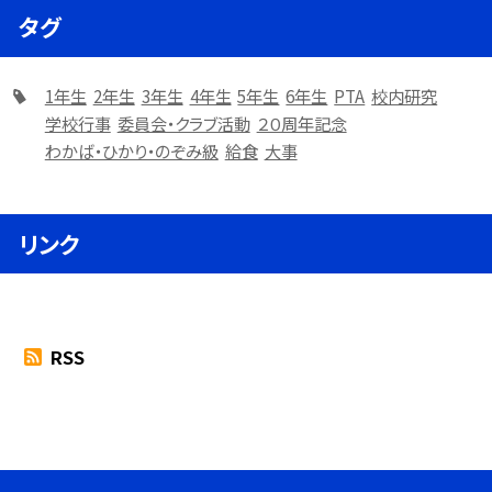
タグ
1年生
2年生
3年生
4年生
5年生
6年生
PTA
校内研究
学校行事
委員会・クラブ活動
２０周年記念
わかば・ひかり・のぞみ級
給食
大事
リンク
RSS