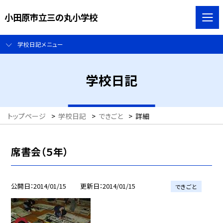
小田原市立三の丸小学校
学校日記メニュー
学校日記
トップページ
>
学校日記
>
できごと
>
詳細
席書会（５年）
公開日
2014/01/15
更新日
2014/01/15
できごと