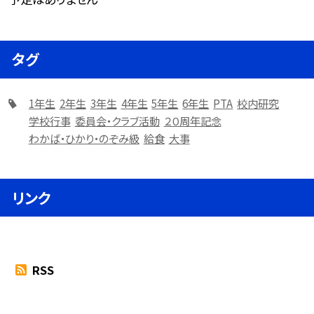
タグ
1年生
2年生
3年生
4年生
5年生
6年生
PTA
校内研究
学校行事
委員会・クラブ活動
２０周年記念
わかば・ひかり・のぞみ級
給食
大事
リンク
RSS