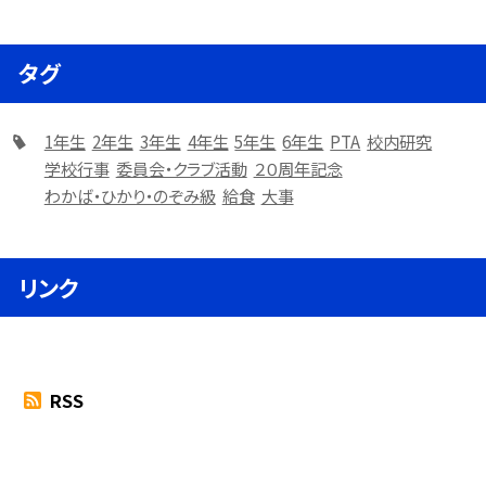
タグ
1年生
2年生
3年生
4年生
5年生
6年生
PTA
校内研究
学校行事
委員会・クラブ活動
２０周年記念
わかば・ひかり・のぞみ級
給食
大事
リンク
RSS