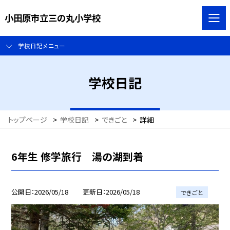
小田原市立三の丸小学校
学校日記メニュー
学校日記
トップページ
>
学校日記
>
できごと
>
詳細
6年生 修学旅行 湯の湖到着
公開日
2026/05/18
更新日
2026/05/18
できごと