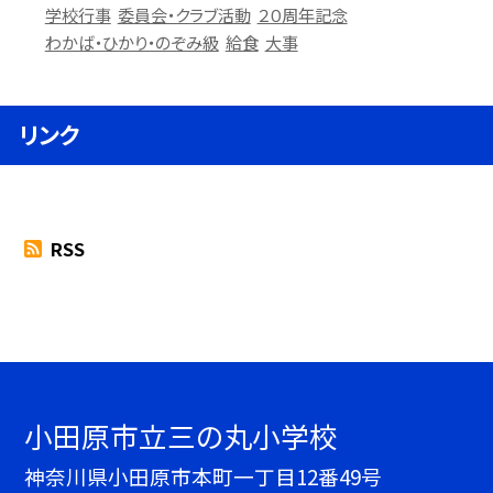
学校行事
委員会・クラブ活動
２０周年記念
わかば・ひかり・のぞみ級
給食
大事
リンク
RSS
小田原市立三の丸小学校
神奈川県小田原市本町一丁目12番49号