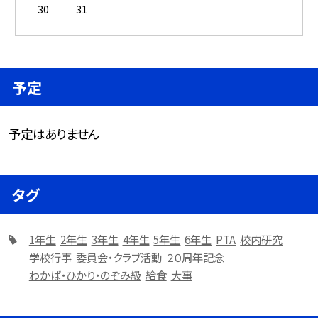
30
31
予定
予定はありません
タグ
1年生
2年生
3年生
4年生
5年生
6年生
PTA
校内研究
学校行事
委員会・クラブ活動
２０周年記念
わかば・ひかり・のぞみ級
給食
大事