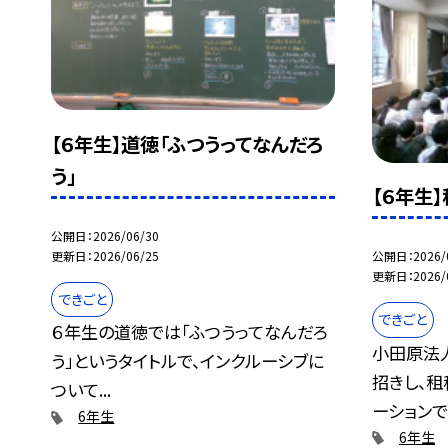
【６年生】道徳「ふつうってなんだろ
う」
【６年生
公開日
2026/06/30
更新日
2026/06/25
公開日
2026/
更新日
2026/
できごと
できごと
６年生の道徳では「ふつうってなんだろ
小田原法
う」というタイトルで、インクルーシブに
招きし、租
ついて...
ーションで税
6年生
6年生