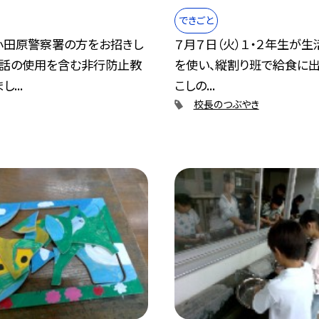
できごと
小田原警察署の方をお招きし
７月７日（火）１・２年生が
電話の使用を含む非行防止教
を使い、縦割り班で給食に出
...
こしの...
校長のつぶやき