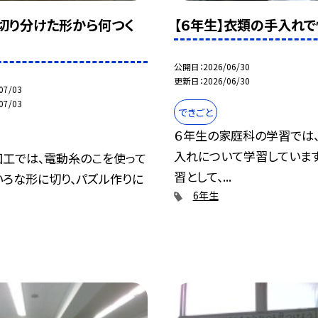
】切り分けた形から何つく
【６年生】衣類の手入れ
公開日
2026/06/30
更新日
2026/06/30
07/03
07/03
できごと
６年生の家庭科の学習では
入れについて学習していま
図工では、電動糸のこを使って
習として、...
いろな形に切り、パズル作りに
6年生
.