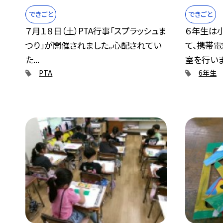
できごと
できごと
７月１８日（土）PTA行事「スプラッシュま
６年生は
つり」が開催されました。心配されてい
て、携帯
た...
室を行いまし
PTA
6年生