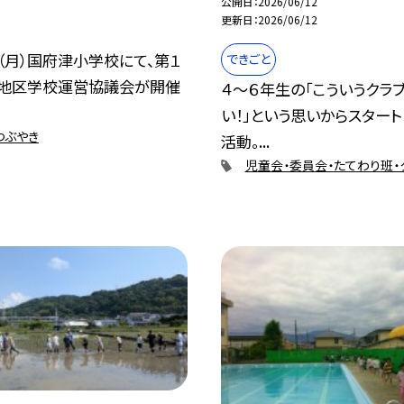
公開日
2026/06/12
更新日
2026/06/12
（月）国府津小学校にて、第１
できごと
津地区学校運営協議会が開催
４～６年生の「こういうクラ
い！」という思いからスター
つぶやき
活動。...
児童会・委員会・たてわり班・