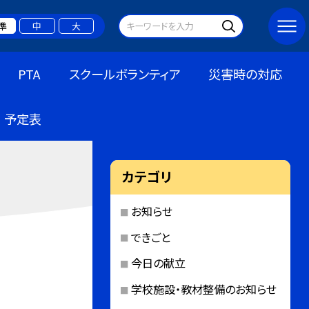
準
中
大
PTA
スクールボランティア
災害時の対応
予定表
カテゴリ
お知らせ
できごと
今日の献立
学校施設・教材整備のお知らせ