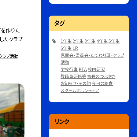
タグ
ブを作りた
トしたクラブ
1年生
2年生
3年生
4年生
5年生
6年生
LR
児童会・委員会・たてわり班・クラブ
クラブ活動
活動
学校行事
PTA
校内研究
教職員研修等
校長のつぶやき
お知らせ・その他
今日の給食
スクールボランティア
リンク