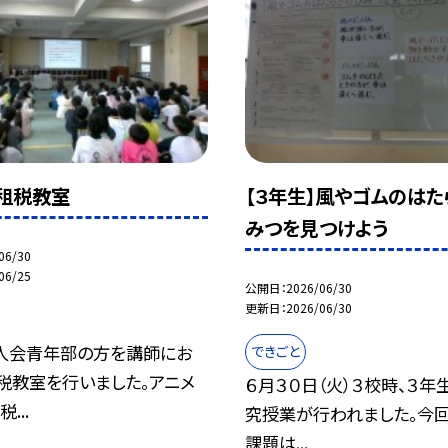
】租税教室
【３年生】風やゴムのはた
みつを見つけよう
06/30
06/25
公開日
2026/06/30
更新日
2026/06/30
人会青年部の方を講師にお
できごと
税教室を行いました。アニメ
６月３０日（火）３校時、３年
...
究授業が行われました。今
課題は...