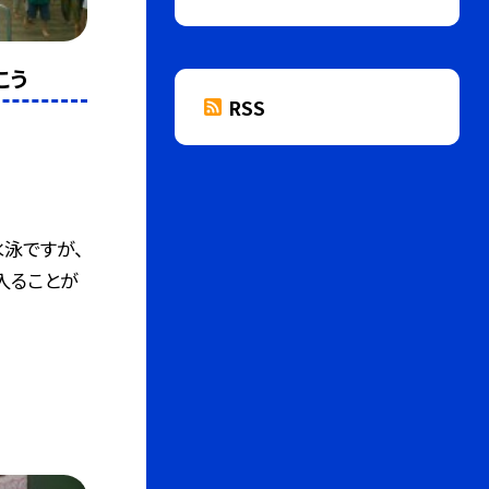
こう
RSS
泳ですが、
入ることが