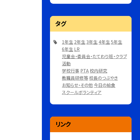
タグ
1年生
2年生
3年生
4年生
5年生
6年生
LR
児童会・委員会・たてわり班・クラブ
活動
学校行事
PTA
校内研究
教職員研修等
校長のつぶやき
お知らせ・その他
今日の給食
スクールボランティア
リンク