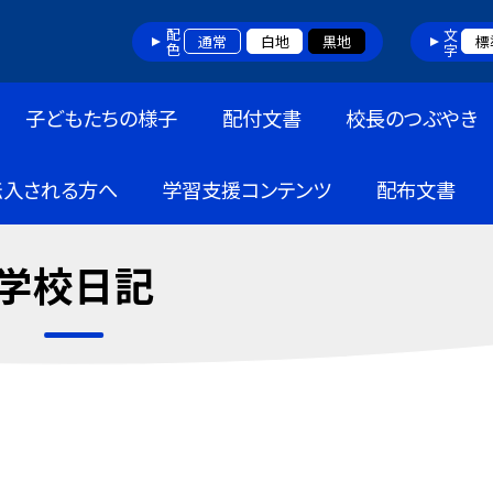
配色
文字
通常
白地
黒地
標
子どもたちの様子
配付文書
校長のつぶやき
転入される方へ
学習支援コンテンツ
配布文書
学校日記