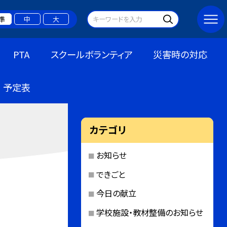
準
中
大
PTA
スクールボランティア
災害時の対応
予定表
カテゴリ
お知らせ
できごと
今日の献立
学校施設・教材整備のお知らせ