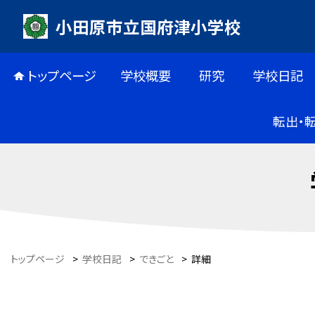
小田原市立国府津小学校
トップページ
学校概要
研究
学校日記
転出・
トップページ
>
学校日記
>
できごと
>
詳細