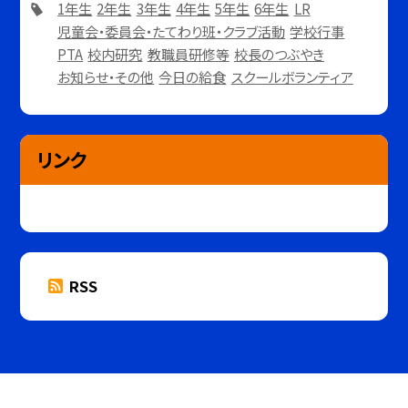
1年生
2年生
3年生
4年生
5年生
6年生
LR
児童会・委員会・たてわり班・クラブ活動
学校行事
PTA
校内研究
教職員研修等
校長のつぶやき
お知らせ・その他
今日の給食
スクールボランティア
リンク
RSS