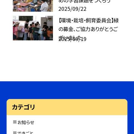
めの学習課題をつくろう
2025/09/22
【環境・栽培・飼育委員会】緑
の募金、ご協力ありがとうご
ざいました
2025/09/19
カテゴリ
お知らせ
できごと