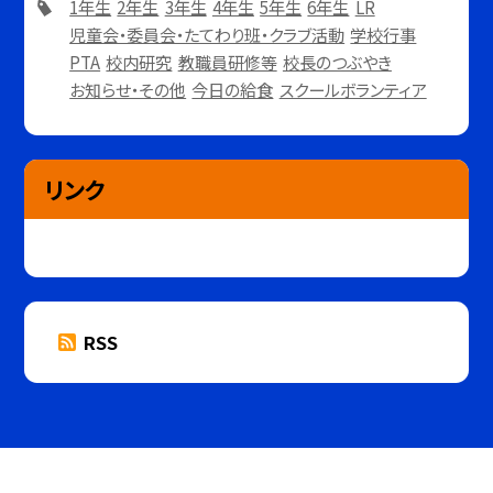
1年生
2年生
3年生
4年生
5年生
6年生
LR
児童会・委員会・たてわり班・クラブ活動
学校行事
PTA
校内研究
教職員研修等
校長のつぶやき
お知らせ・その他
今日の給食
スクールボランティア
リンク
RSS