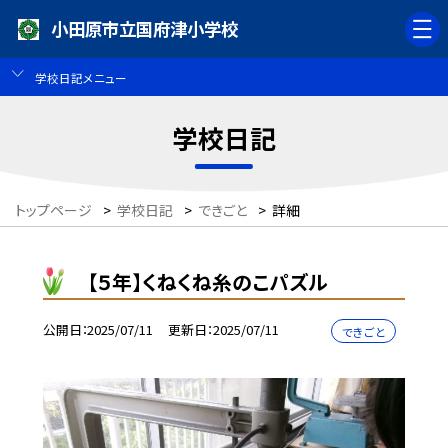
小田原市立国府津小学校
学校日記メニュー
学校日記
トップページ
>
学校日記
>
できごと
>
詳細
【５年】くねくね糸のこパズル
公開日
2025/07/11
更新日
2025/07/11
できごと