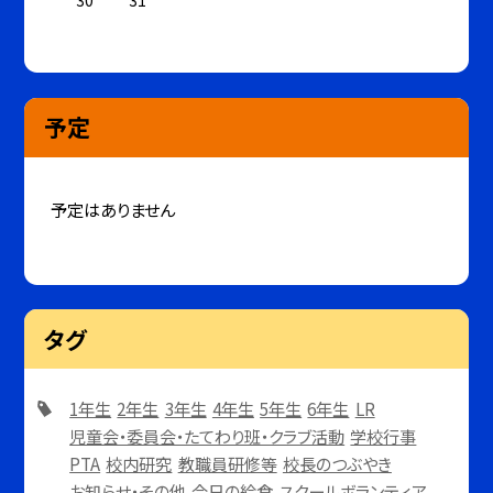
30
31
予定
予定はありません
タグ
1年生
2年生
3年生
4年生
5年生
6年生
LR
児童会・委員会・たてわり班・クラブ活動
学校行事
PTA
校内研究
教職員研修等
校長のつぶやき
お知らせ・その他
今日の給食
スクールボランティア