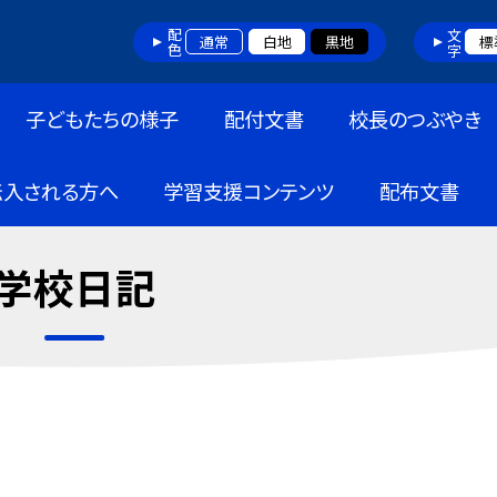
配色
文字
通常
白地
黒地
標
子どもたちの様子
配付文書
校長のつぶやき
転入される方へ
学習支援コンテンツ
配布文書
学校日記