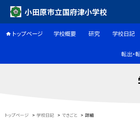
小田原市立国府津小学校
トップページ
学校概要
研究
学校日記
転出・
トップページ
>
学校日記
>
できごと
>
詳細