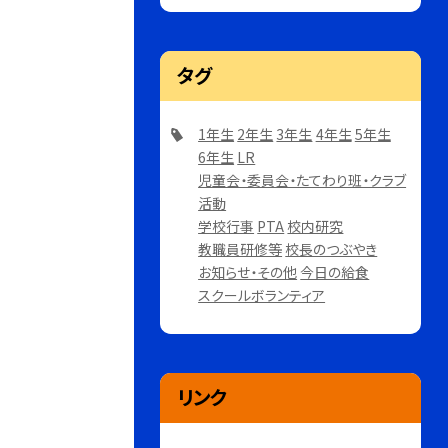
タグ
1年生
2年生
3年生
4年生
5年生
6年生
LR
児童会・委員会・たてわり班・クラブ
活動
学校行事
PTA
校内研究
教職員研修等
校長のつぶやき
お知らせ・その他
今日の給食
スクールボランティア
リンク