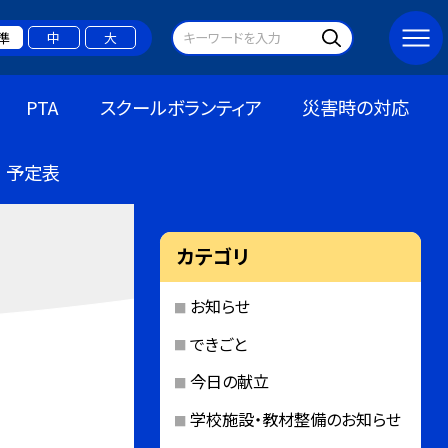
準
中
大
PTA
スクールボランティア
災害時の対応
予定表
カテゴリ
お知らせ
できごと
今日の献立
学校施設・教材整備のお知らせ