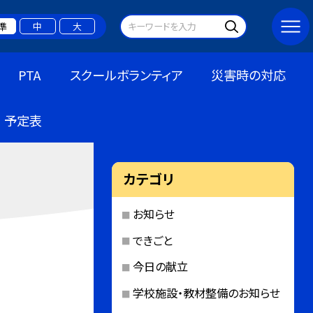
準
中
大
PTA
スクールボランティア
災害時の対応
予定表
カテゴリ
お知らせ
できごと
今日の献立
学校施設・教材整備のお知らせ