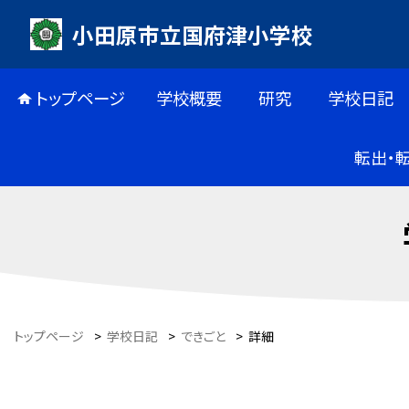
小田原市立国府津小学校
トップページ
学校概要
研究
学校日記
転出・
トップページ
>
学校日記
>
できごと
>
詳細