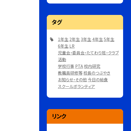
タグ
1年生
2年生
3年生
4年生
5年生
6年生
LR
児童会・委員会・たてわり班・クラブ
活動
学校行事
PTA
校内研究
教職員研修等
校長のつぶやき
お知らせ・その他
今日の給食
スクールボランティア
リンク