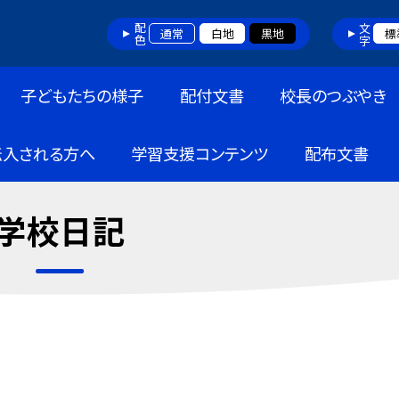
配色
文字
通常
白地
黒地
標
子どもたちの様子
配付文書
校長のつぶやき
転入される方へ
学習支援コンテンツ
配布文書
学校日記